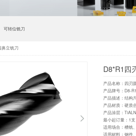
可转位铣刀
刃圆鼻立铣刀
D8*R1
产品名称：四刃
产品牌号：D8-R1-2
产品描述：结构尺寸
产品材质：硬质
产品涂层：TiAL
最小起订量：1
适用场合：槽铣
适用材料：钢件