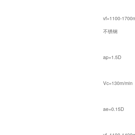
vf=1100-1700m
不锈钢
ap=1.5D
Vc=130m/min
ae=0.15D
vf=1100-1400m