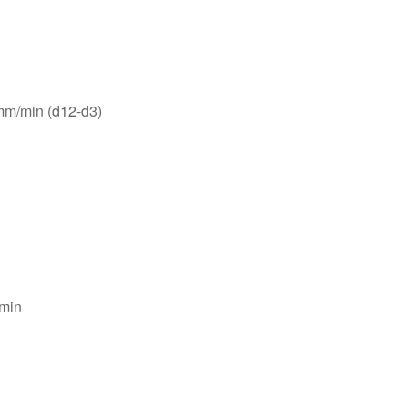
m/min (d12-d3)
min