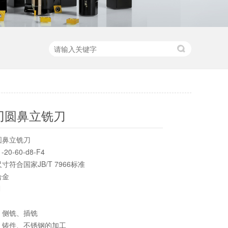
四刃圆鼻立铣刀
圆鼻立铣刀
0-60-d8-F4
符合国家JB/T 7966标准
合金
N
支
、侧铣、插铣
、铸件、不锈钢的加工