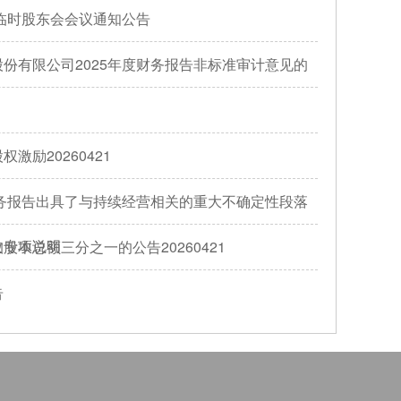
次临时股东会会议通知公告
份有限公司2025年度财务报告非标准审计意见的
激励20260421
财务报告出具了与持续经营相关的重大不确定性段落
的专项说明
本总额三分之一的公告20260421
告