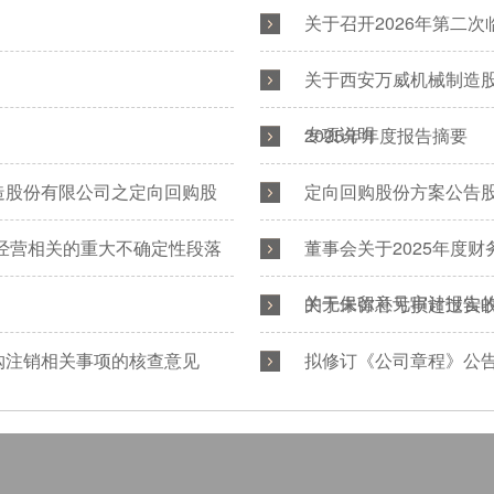
关于召开2026年第二
关于西安万威机械制造股
专项说明
2025年年度报告摘要
造股份有限公司之定向回购股
定向回购股份方案公告股权
续经营相关的重大不确定性段落
董事会关于2025年度
的无保留意见审计报告
关于未弥补亏损超过实收股
购注销相关事项的核查意见
拟修订《公司章程》公